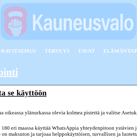
RAVITSEMUS
TERVEYS
TAVAT
ELÄMÄNTA
inti
a se käyttöön
 oikeassa ylänurkassa olevia kolmea pistettä ja valitse Asetuks
i 180 eri maassa käyttää WhatsAppia yhteydenpitoon ystävien j
on maksuton ja tarjoaa helppokäyttöisen, turvallisen ja luotet