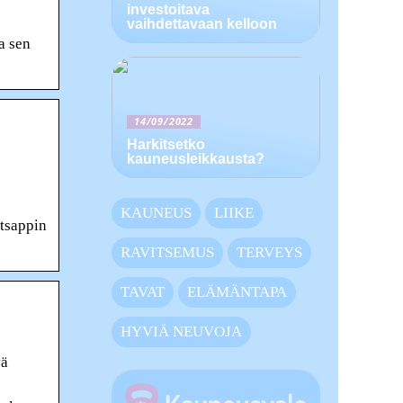
investoitava
vaihdettavaan kelloon
a sen
14/09/2022
Harkitsetko
kauneusleikkausta?
KAUNEUS
LIIKE
atsappin
RAVITSEMUS
TERVEYS
TAVAT
ELÄMÄNTAPA
HYVIÄ NEUVOJA
yä