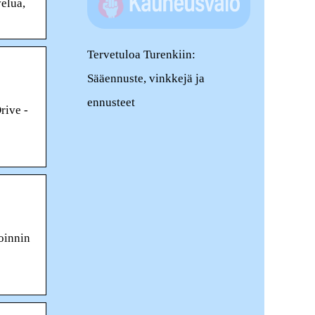
elua,
Tervetuloa Turenkiin:
Sääennuste, vinkkejä ja
ennusteet
rive -
oinnin