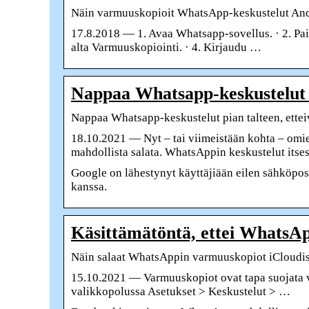
Näin varmuuskopioit WhatsApp-keskustelut Androi
17.8.2018 — 1. Avaa Whatsapp-sovellus. · 2. Paina
alta Varmuuskopiointi. · 4. Kirjaudu …
Nappaa Whatsapp-keskustelut pi
Nappaa Whatsapp-keskustelut pian talteen, ettei
18.10.2021 — Nyt – tai viimeistään kohta – om
mahdollista salata. WhatsAppin keskustelut its
Google on lähestynyt käyttäjiään eilen sähköpos
kanssa.
Käsittämätöntä, ettei WhatsApp
Näin salaat WhatsAppin varmuuskopiot iCloudiss
15.10.2021 — Varmuuskopiot ovat tapa suojata v
valikkopolussa Asetukset > Keskustelut > …