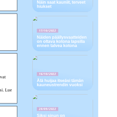
Näin saat kauniit, terveet
hiukset
17/10/2022
Näiden päällysvaatteiden
on oltava kotona lapsilla
ennen talvea kotona
16/10/2022
uvat
Älä huijaa itseäsi tämän
kauneustrendin vuoksi
si. Lue
28/09/2022
Siksi sinun on