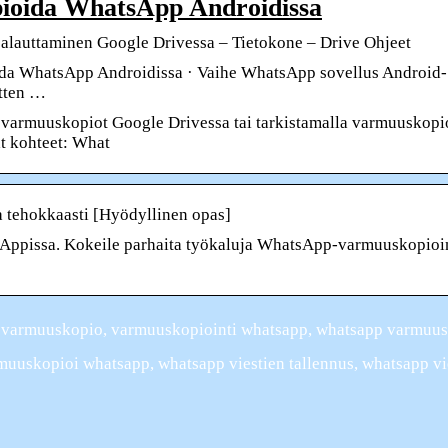
pioida WhatsApp Androidissa
palauttaminen Google Drivessa – Tietokone – Drive Ohjeet
da WhatsApp Androidissa · Vaihe WhatsApp sovellus Android-
itten …
n varmuuskopiot Google Drivessa tai tarkistamalla varmuuskopi
at kohteet: What
tehokkaasti [Hyödyllinen opas]
atsAppissa. Kokeile parhaita työkaluja WhatsApp-varmuuskopioi
 varmuuskopio, varmuuskopiointi whatsapp, whatsapp varmuus
muuskopioi whatsapp, whatsapp viestien tallennus, whatsapp vie