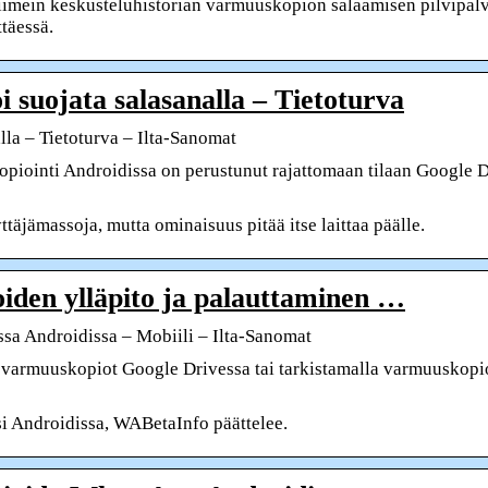
mein keskusteluhistorian varmuuskopion salaamisen pilvipalv
täessä.
suojata salasanalla – Tietoturva
la – Tietoturva – Ilta-Sanomat
iointi Androidissa on perustunut rajattomaan tilaan Google D
täjämassoja, mutta ominaisuus pitää itse laittaa päälle.
oiden ylläpito ja palauttaminen …
a Androidissa – Mobiili – Ilta-Sanomat
n varmuuskopiot Google Drivessa tai tarkistamalla varmuuskopi
si Androidissa, WABetaInfo päättelee.