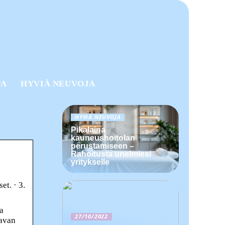
PA
HYVIÄ NEUVOJA
HYVIÄ NEUVOJA
Pikalaina
kauneushoitolan
perustamiseen –
Rahoitusta unelmiesi
yritykselle
et. · 3.
a
27/10/2022
tavan