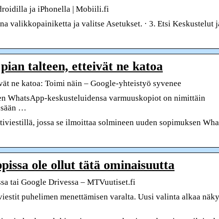
dilla ja iPhonella | Mobiili.fi
 valikkopainiketta ja valitse Asetukset. · 3. Etsi Keskustelut j
an talteen, etteivät ne katoa
vät ne katoa: Toimi näin – Google-yhteistyö syvenee
ien WhatsApp-keskusteluidensa varmuuskopiot on nimittäin
essään …
tiviestillä, jossa se ilmoittaa solmineen uuden sopimuksen Wh
issa ole ollut tätä ominaisuutta
a tai Google Drivessa – MTVuutiset.fi
iestit puhelimen menettämisen varalta. Uusi valinta alkaa näk