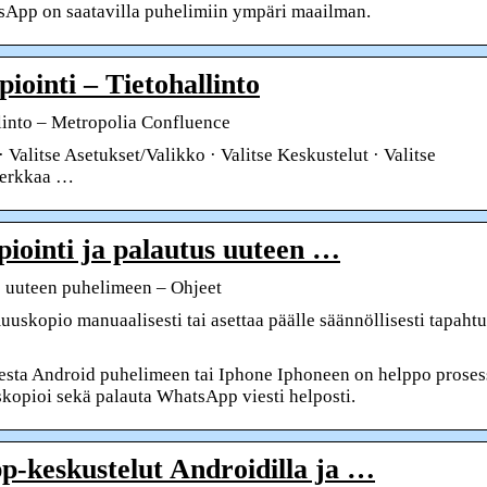
atsApp on saatavilla puhelimiin ympäri maailman.
ointi – Tietohallinto
linto – Metropolia Confluence
alitse Asetukset/Valikko · Valitse Keskustelut · Valitse
 Merkkaa …
iointi ja palautus uuteen …
s uuteen puhelimeen – Ohjeet
uskopio manuaalisesti tai asettaa päälle säännöllisesti tapaht
sta Android puhelimeen tai Iphone Iphoneen on helppo proses
skopioi sekä palauta WhatsApp viesti helposti.
-keskustelut Androidilla ja …