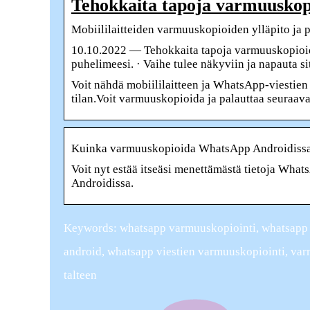
Tehokkaita tapoja varmuusko
Mobiililaitteiden varmuuskopioiden ylläpito ja 
10.10.2022 — Tehokkaita tapoja varmuuskopioi
puhelimeesi. · Vaihe tulee näkyviin ja napauta s
Voit nähdä mobiililaitteen ja WhatsApp-viestie
tilan.Voit varmuuskopioida ja palauttaa seuraav
Kuinka varmuuskopioida WhatsApp Androidissa 
Voit nyt estää itseäsi menettämästä tietoja Wh
Androidissa.
Keywords: whatsapp varmuuskopiointi, whatsapp
android, whatsapp viestien varmuuskopiointi, var
talteen