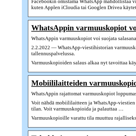
Facebookin omistama WhatsApp mahdollistaa vii
kuten Applen iCloudia tai Googlen Drivea käytet
WhatsAppin varmuuskopiot voi 
WhatsAppin varmuuskopiot voi suojata salasanal
2.2.2022 — WhatsApp-viestihistorian varmuuskop
tallennuspalvelussa.
Varmuuskopioiden salaus alkaa nyt tavoittaa käyt
Mobiililaitteiden varmuuskopi
WhatsAppin rajattomat varmuuskopiot loppumass
Voit nähdä mobiililaitteen ja WhatsApp-viestie
tilan. Voit varmuuskopioida ja palauttaa …
Varmuuskopioille varattu tila muuttuu rajallisek