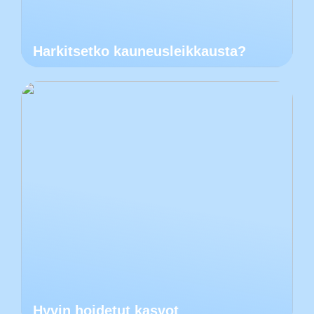
Harkitsetko kauneusleikkausta?
Hyvin hoidetut kasvot