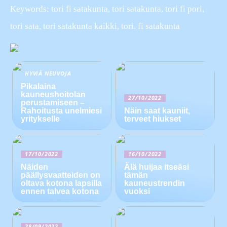
Keywords: tori fi satakunta, tori satakunta, tori fi pori,
tori sata, tori satakunta kaikki, tori. fi satakunta
HYVIÄ NEUVOJA
Pikalaina
kauneushoitolan
27/10/2022
perustamiseen –
Rahoitusta unelmiesi
Näin saat kauniit,
yritykselle
terveet hiukset
17/10/2022
16/10/2022
Näiden
Älä huijaa itseäsi
päällysvaatteiden on
tämän
oltava kotona lapsilla
kauneustrendin
ennen talvea kotona
vuoksi
28/09/2022