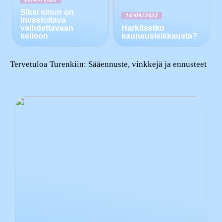
Siksi sinun on
14/09/2022
investoitava
vaihdettavaan
Harkitsetko
kelloon
kauneusleikkausta?
Tervetuloa Turenkiin: Sääennuste, vinkkejä ja ennusteet