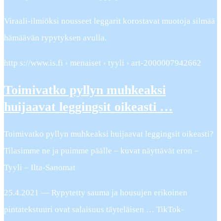
Viraali-ilmiöksi nousseet leggarit korostavat muotoja silmää
hämäävän rypytyksen avulla.
http s://www.is.fi › menaiset › tyyli › art-2000007942662
Toimivatko pyllyn muhkeaksi
huijaavat leggingsit oikeasti …
Toimivatko pyllyn muhkeaksi huijaavat leggingsit oikeasti?
Tilasimme ne ja puimme päälle – kuvat näyttävät eron –
Tyyli – Ilta-Sanomat
25.4.2021 — Rypytetty sauma ja housujen erikoinen
pintatekstuuri ovat salaisuus täyteläisen … TikTok-