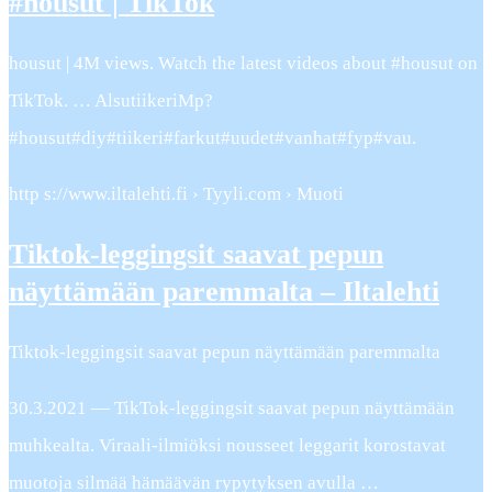
#housut | TikTok
housut | 4M views. Watch the latest videos about #housut on
TikTok. … AlsutiikeriMp?
#housut#diy#tiikeri#farkut#uudet#vanhat#fyp#vau.
http s://www.iltalehti.fi › Tyyli.com › Muoti
Tiktok-leggingsit saavat pepun
näyttämään paremmalta – Iltalehti
Tiktok-leggingsit saavat pepun näyttämään paremmalta
30.3.2021 — TikTok-leggingsit saavat pepun näyttämään
muhkealta. Viraali-ilmiöksi nousseet leggarit korostavat
muotoja silmää hämäävän rypytyksen avulla …