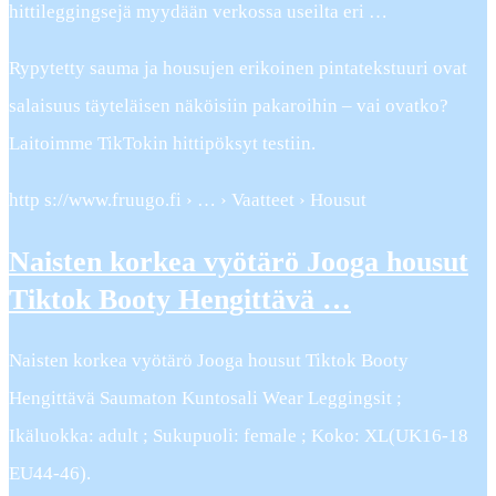
hittileggingsejä myydään verkossa useilta eri …
Rypytetty sauma ja housujen erikoinen pintatekstuuri ovat
salaisuus täyteläisen näköisiin pakaroihin – vai ovatko?
Laitoimme TikTokin hittipöksyt testiin.
http s://www.fruugo.fi › … › Vaatteet › Housut
Naisten korkea vyötärö Jooga housut
Tiktok Booty Hengittävä …
Naisten korkea vyötärö Jooga housut Tiktok Booty
Hengittävä Saumaton Kuntosali Wear Leggingsit ;
Ikäluokka: adult ; Sukupuoli: female ; Koko: XL(UK16-18
EU44-46).