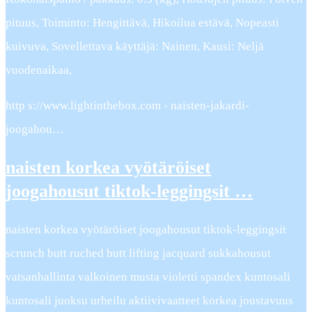
pituus, Toiminto: Hengittävä, Hikoilua estävä, Nopeasti
kuivuva, Sovellettava käyttäjä: Nainen, Kausi: Neljä
vuodenaikaa,
http s://www.lightinthebox.com › naisten-jakardi-
joogahou…
naisten korkea vyötäröiset
joogahousut tiktok-leggingsit …
naisten korkea vyötäröiset joogahousut tiktok-leggingsit
scrunch butt ruched butt lifting jacquard sukkahousut
vatsanhallinta valkoinen musta violetti spandex kuntosali
kuntosali juoksu urheilu aktiivivaatteet korkea joustavuus