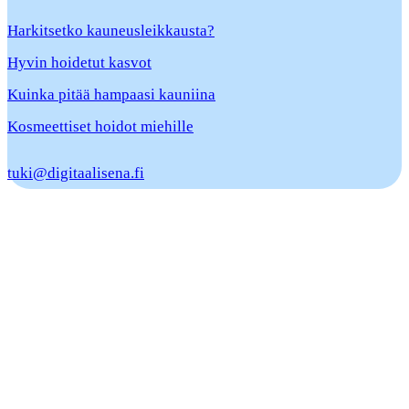
Harkitsetko kauneusleikkausta?
Hyvin hoidetut kasvot
Kuinka pitää hampaasi kauniina
Kosmeettiset hoidot miehille
tuki@digitaalisena.fi