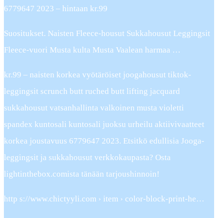
6779647 2023 – hintaan kr.99
Suositukset. Naisten Fleece-housut Sukkahousut Leggingsit
Fleece-vuori Musta kulta Musta Vaalean harmaa …
kr.99 – naisten korkea vyötäröiset joogahousut tiktok-
leggingsit scrunch butt ruched butt lifting jacquard
sukkahousut vatsanhallinta valkoinen musta violetti
spandex kuntosali kuntosali juoksu urheilu aktiivivaatteet
korkea joustavuus 6779647 2023. Etsitkö edullisia Jooga-
leggingsit ja sukkahousut verkkokaupasta? Osta
lightinthebox.comista tänään tarjoushinnoin!
http s://www.chictyyli.com › item › color-block-print-he…