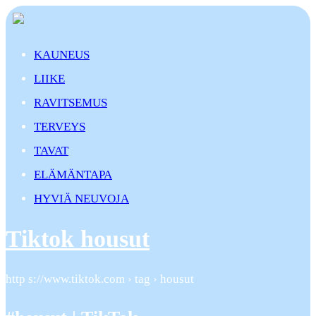
KAUNEUS
LIIKE
RAVITSEMUS
TERVEYS
TAVAT
ELÄMÄNTAPA
HYVIÄ NEUVOJA
Tiktok housut
http s://www.tiktok.com › tag › housut