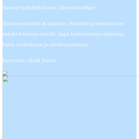
Naisten Softshell-housut | RevolutionRace
Ilmainen toimitus & palautus | Kestävät ja monipuoliset
softshell-housut naisille. Sopii kaikenlaiseen ulkoiluun
kuten vaellukseen ja talviharrastuksiin.
Keywords: tiktok housut