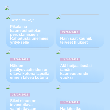
HYVIÄ NEUVOJA
Pikalaina
kauneushoitolan
27/10/2022
perustamiseen –
Rahoitusta unelmiesi
Näin saat kauniit,
yritykselle
terveet hiukset
17/10/2022
16/10/2022
Näiden
Älä huijaa itseäsi
päällysvaatteiden on
tämän
oltava kotona lapsilla
kauneustrendin
ennen talvea kotona
vuoksi
28/09/2022
Siksi sinun on
14/09/2022
investoitava
vaihdettavaan
Harkitsetko