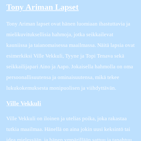
Tony Ariman Lapset
Tony Ariman lapset ovat hänen luomiaan ihastuttavia ja
mielikuvituksellisia hahmoja, jotka seikkailevat
kauniissa ja taianomaisessa maailmassa. Näitä lapsia ovat
esimerkiksi Ville Vekkuli, Tyyne ja Topi Tenava sekä
seikkailijapari Aino ja Aapo. Jokaisella hahmolla on oma
persoonallisuutensa ja ominaisuutensa, mikä tekee
lukukokemuksesta monipuolisen ja viihdyttävän.
Ville Vekkuli
Ville Vekkuli on iloinen ja utelias poika, joka rakastaa
tutkia maailmaa. Hänellä on aina jokin uusi keksintö tai
idea mielessään, ja hänen ympärillään sattuu ja tapahtuu