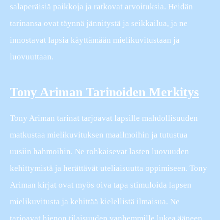
salaperäisiä paikkoja ja ratkovat arvoituksia. Heidän
tarinansa ovat täynnä jännitystä ja seikkailua, ja ne
innostavat lapsia käyttämään mielikuvitustaan ja
luovuuttaan.
Tony Ariman Tarinoiden Merkitys
Tony Ariman tarinat tarjoavat lapsille mahdollisuuden
matkustaa mielikuvituksen maailmoihin ja tutustua
uusiin hahmoihin. Ne rohkaisevat lasten luovuuden
kehittymistä ja herättävät uteliaisuutta oppimiseen. Tony
Ariman kirjat ovat myös oiva tapa stimuloida lapsen
mielikuvitusta ja kehittää kielellistä ilmaisua. Ne
tarjoavat hienon tilaisuuden vanhemmille lukea ääneen