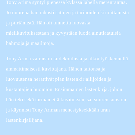
Tony Arima syntyi pienessä kylässä lähellä merenrantaa.
Jo nuorena hän rakasti satujen ja tarinoiden kirjoittamista
ja piirtämistä. Hän oli tunnettu luovasta
mielikuvituksestaan ja kyvystään luoda ainutlaatuisia
hahmoja ja maailmoja.
Tony Arima valmistui taidekoulusta ja alkoi työskennellä
ammattimaisesti kuvittajana. Hänen taitonsa ja
luovuutensa herättivät pian lastenkirjailijoiden ja
kustantajien huomion. Ensimmäinen lastenkirja, johon
hän teki sekä tarinan että kuvituksen, sai suuren suosion
ja käynnisti Tony Ariman menestyksekkään uran
lastenkirjailijana.