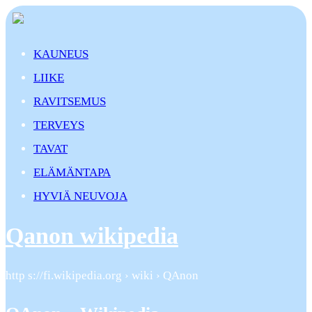
KAUNEUS
LIIKE
RAVITSEMUS
TERVEYS
TAVAT
ELÄMÄNTAPA
HYVIÄ NEUVOJA
Qanon wikipedia
http s://fi.wikipedia.org › wiki › QAnon