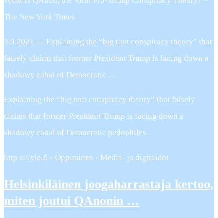
What Is QAnon, the Viral Pro-Trump Conspiracy Theory? –
The New York Times
3.9.2021 — Explaining the “big tent conspiracy theory” that
falsely claims that former President Trump is facing down a
shadowy cabal of Democratic …
Explaining the “big tent conspiracy theory” that falsely
claims that former President Trump is facing down a
shadowy cabal of Democratic pedophiles.
http s://yle.fi › Oppiminen › Media- ja digitaidot
Helsinkiläinen joogaharrastaja kertoo,
miten joutui QAnonin …