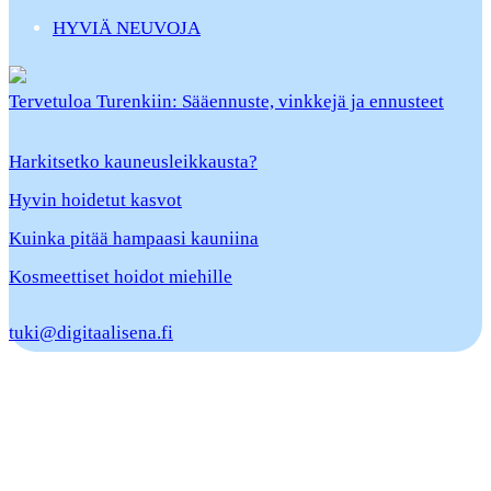
HYVIÄ NEUVOJA
Tervetuloa Turenkiin: Sääennuste, vinkkejä ja ennusteet
Harkitsetko kauneusleikkausta?
Hyvin hoidetut kasvot
Kuinka pitää hampaasi kauniina
Kosmeettiset hoidot miehille
tuki@digitaalisena.fi