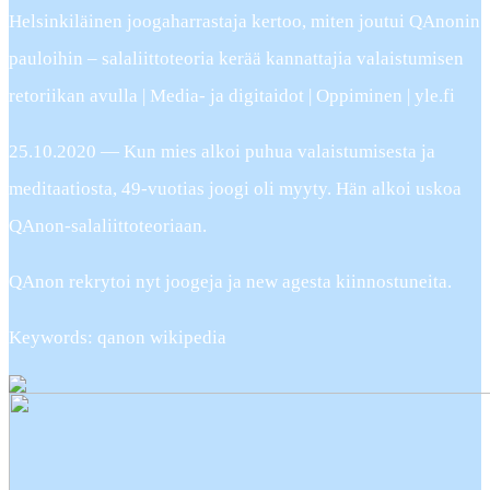
Helsinkiläinen joogaharrastaja kertoo, miten joutui QAnonin
pauloihin – salaliittoteoria kerää kannattajia valaistumisen
retoriikan avulla | Media- ja digitaidot | Oppiminen | yle.fi
25.10.2020 — Kun mies alkoi puhua valaistumisesta ja
meditaatiosta, 49-vuotias joogi oli myyty. Hän alkoi uskoa
QAnon-salaliittoteoriaan.
QAnon rekrytoi nyt joogeja ja new agesta kiinnostuneita.
Keywords: qanon wikipedia