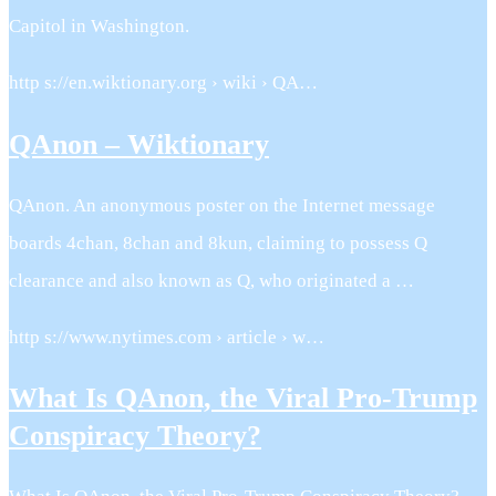
Capitol in Washington.
http s://en.wiktionary.org › wiki › QA…
QAnon – Wiktionary
QAnon. An anonymous poster on the Internet message
boards 4chan, 8chan and 8kun, claiming to possess Q
clearance and also known as Q, who originated a …
http s://www.nytimes.com › article › w…
What Is QAnon, the Viral Pro-Trump
Conspiracy Theory?