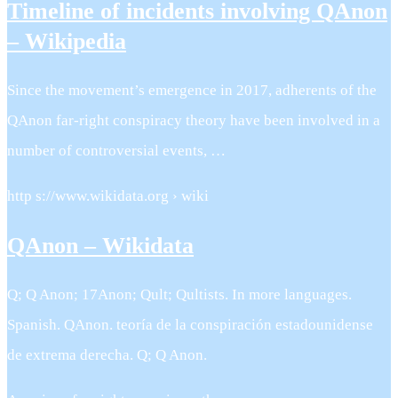
Timeline of incidents involving QAnon
– Wikipedia
Since the movement’s emergence in 2017, adherents of the
QAnon far-right conspiracy theory have been involved in a
number of controversial events, …
http s://www.wikidata.org › wiki
QAnon – Wikidata
Q; Q Anon; 17Anon; Qult; Qultists. In more languages.
Spanish. QAnon. teoría de la conspiración estadounidense
de extrema derecha. Q; Q Anon.