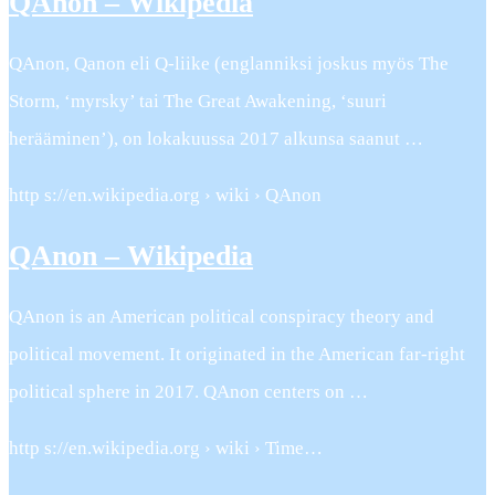
QAnon – Wikipedia
QAnon, Qanon eli Q-liike (englanniksi joskus myös The
Storm, ‘myrsky’ tai The Great Awakening, ‘suuri
herääminen’), on lokakuussa 2017 alkunsa saanut …
http s://en.wikipedia.org › wiki › QAnon
QAnon – Wikipedia
QAnon is an American political conspiracy theory and
political movement. It originated in the American far-right
political sphere in 2017. QAnon centers on …
http s://en.wikipedia.org › wiki › Time…