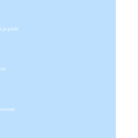
 ja pitää
itä
pressut