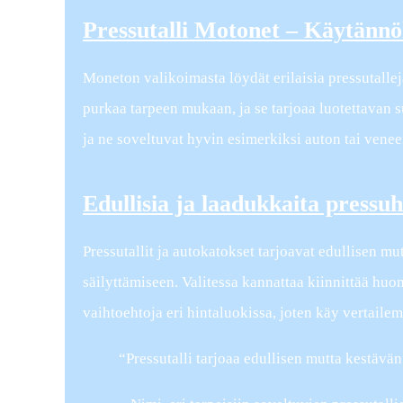
Pressutalli Motonet – Käytännöl
Moneton valikoimasta löydät erilaisia pressutalleja
purkaa tarpeen mukaan, ja se tarjoaa luotettavan su
ja ne soveltuvat hyvin esimerkiksi auton tai venee
Edullisia ja laadukkaita pressuha
Pressutallit ja autokatokset tarjoavat edullisen m
säilyttämiseen. Valitessa kannattaa kiinnittää huomi
vaihtoehtoja eri hintaluokissa, joten käy vertailema
“Pressutalli tarjoaa edullisen mutta kestävä