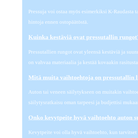
Pressuja voi ostaa myös esimerkiksi K-Raudasta tai
hintoja ennen ostopäätöstä.
Kuinka kestäviä ovat pressutallin rungot
Pressutallien rungot ovat yleensä kestäviä ja suunn
on vahvaa materiaalia ja kestää kovaakin rasitusta
Mitä muita vaihtoehtoja on pressutallin l
Auton tai veneen säilytykseen on muitakin vaihtoeh
säilytysratkaisu oman tarpeesi ja budjettisi mukaa
Onko kevytpeite hyvä vaihtoehto auton 
Kevytpeite voi olla hyvä vaihtoehto, kun tarvitset t