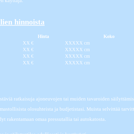
en käyttäjä.
lien hinnoista
Hinta
Koko
XX €
XXXXX cm
XX €
XXXXX cm
XX €
XXXXX cm
XX €
XXXXX cm
kestäviä ratkaisuja ajoneuvojen tai muiden tavaroiden säilyttämi
mastollisista olosuhteista ja budjetistasi. Muista selvittää tarvit
yt rakentamaan omaa pressutallia tai autokatosta.