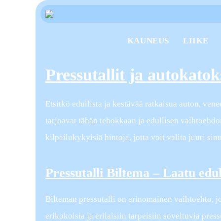
KAUNEUS
LIIKE
Pressutallit ja autokatoks
Etsitkö edullista ja kestävää ratkaisua auton, vene
tarjoavat tähän tehokkaan ja edullisen vaihtoehdon
kilpailukykyisiä hintoja, jotta voit valita juuri sin
Pressutalli Biltema – Laatu edul
Bilteman pressutalli on erinomainen vaihtoehto, jo
erikokoisia ja erilaisiin tarpeisiin soveltuvia press