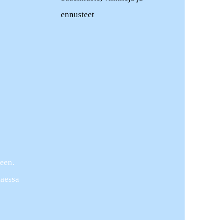
ennusteet
seen.
taessa