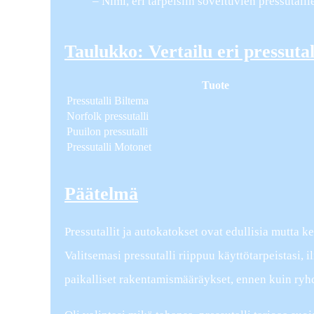
– Nimi, eri tarpeisiin soveltuvien pressutalli
Taulukko: Vertailu eri pressutal
Tuote
Pressutalli Biltema
Norfolk pressutalli
Puuilon pressutalli
Pressutalli Motonet
Päätelmä
Pressutallit ja autokatokset ovat edullisia mutta 
Valitsemasi pressutalli riippuu käyttötarpeistasi, il
paikalliset rakentamismääräykset, ennen kuin ryhd