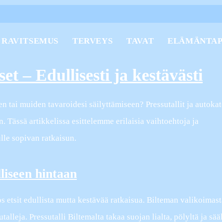
RAVITSEMUS
TERVEYS
TAVAT
ELÄMÄNTA
et – Edullisesti ja kestävästi
en tai muiden tavaroidesi säilyttämiseen? Pressutallit ja autoka
. Tässä artikkelissa esittelemme erilaisia vaihtoehtoja ja
ulle sopivan ratkaisun.
liseen hintaan
s etsit edullista mutta kestävää ratkaisua. Bilteman valikoimast
utalleja. Pressutalli Biltemalta takaa suojan lialta, pölyltä ja sää