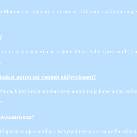
 Motonetista. Kannattaa tutustua eri liikkeiden valikoimiin ja v
?
iteltu kestämään erilaiset sääolosuhteet. Valitse pressutalli, j
.
isäksi auton tai veneen säilytykseen?
toja, kuten kevyt autokatokset, autoteltat ja konesuojat. Valit
n.
suojaamiseen?
ilapäistä suojaa autollesi. Kevytpeitteestä on saatavilla erilais