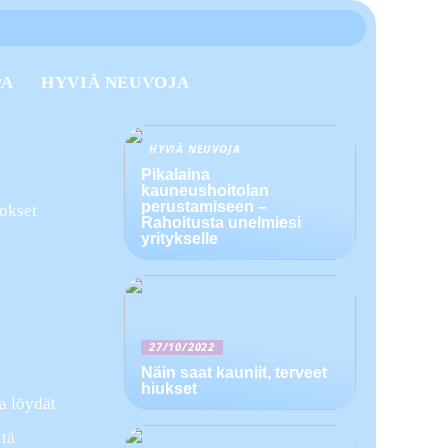
PA
HYVIÄ NEUVOJA
HYVIÄ NEUVOJA
Pikalaina
kauneushoitolan
perustamiseen –
tokset
Rahoitusta unelmiesi
yritykselle
27/10/2022
Näin saat kauniit, terveet
hiukset
a löydät
ltä