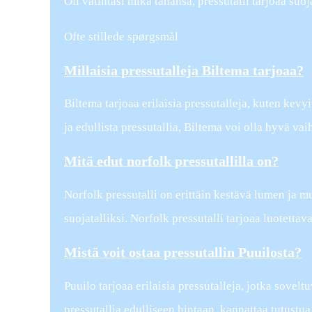
Oli valintasi mikä tahansa, pressutalli tarjoaa suoja
Ofte stillede spørgsmål
Millaisia pressutalleja Biltema tarjoaa?
Biltema tarjoaa erilaisia pressutalleja, kuten kevyi
ja edullista pressutallia, Biltema voi olla hyvä vai
Mitä edut norfolk pressutallilla on?
Norfolk pressutalli on erittäin kestävä lumen ja 
suojatalliksi. Norfolk pressutalli tarjoaa luotetta
Mistä voit ostaa pressutallin Puuilosta?
Puuilo tarjoaa erilaisia pressutalleja, jotka sovel
pressutallia edulliseen hintaan, kannattaa tutustu