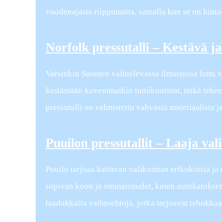
vuodenajasta riippumatta, samalla kun se on hinta
Norfolk pressutalli – Kestävä j
Varsinkin Suomen vaihtelevassa ilmastossa lumi voi
kestämään kovemmatkin lumikuormat, mikä tekee s
pressutalli on valmistettu vahvasta materiaalista 
Puuilon pressutallit – Laaja vali
Puuilo tarjoaa kattavan valikoiman erikokoisia ja er
sopivan koon ja ominaisuudet, kuten autokatoksen ta
laadukkaita vaihtoehtoja, jotka tarjoavat tehokkaan