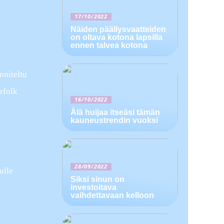
17/10/2022
Näiden päällysvaatteiden
on oltava kotona lapsilla
ennen talvea kotona
nniteltu
rfolk
16/10/2022
Älä huijaa itseäsi tämän
kauneustrendin vuoksi
28/09/2022
ulle
Siksi sinun on
investoitava
vaihdettavaan kelloon