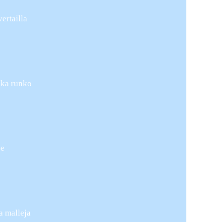
ertailla
onka runko
se
ia malleja