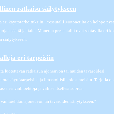
linen ratkaisu säilytykseen
 eri käyttötarkoituksiin. Pressutalli Motonetilta on helppo pyst
ojan säältä ja lialta. Moneton pressutallit ovat saatavilla eri k
n säilytykseen.
lleja eri tarpeisiin
utta luotettavan ratkaisun ajoneuvon tai muiden tavaroidesi
ota käyttötarpeisiisi ja ilmastollisiin olosuhteisiin. Tarjolla on 
ssa eri vaihtoehtoja ja valitse itsellesi sopiva.
n vaihtoehdon ajoneuvon tai tavaroiden säilytykseen.”