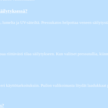
äilytyksessä?
 lumelta ja UV-säteiltä. Pressukatos helpottaa veneen säilytystä
aa riittävästi tilaa säilytykseen. Kun valitset pressutallia, kiinn
a eri käyttötarkoituksiin. Puilon valikoimasta löydät laadukkaat 
n?