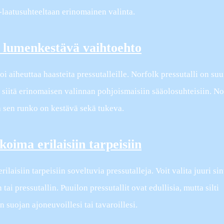
-laatusuhteeltaan erinomainen valinta.
a lumenkestävä vaihtoehto
 aiheuttaa haasteita pressutalleille. Norfolk pressutalli on suu
iitä erinomaisen valinnan pohjoismaisiin sääolosuhteisiin. No
ja sen runko on kestävä sekä tukeva.
koima erilaisiin tarpeisiin
ilaisiin tarpeisiin soveltuvia pressutalleja. Voit valita juuri sin
i pressutallin. Puuilon pressutallit ovat edullisia, mutta silti
 suojan ajoneuvoillesi tai tavaroillesi.