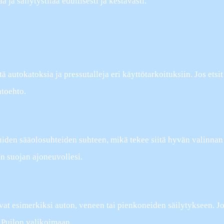
a ja säilytystilaa edullisesti ja kestävästi.
tä autokatoksia ja pressutalleja eri käyttötarkoituksiin. Jos etsi
htoehto.
muiden sääolosuhteiden suhteen, mikä tekee siitä hyvän valinnan
van suojan ajoneuvollesi.
tuvat esimerkiksi auton, veneen tai pienkoneiden säilytykseen. Jo
a Puilon valikoimaan.