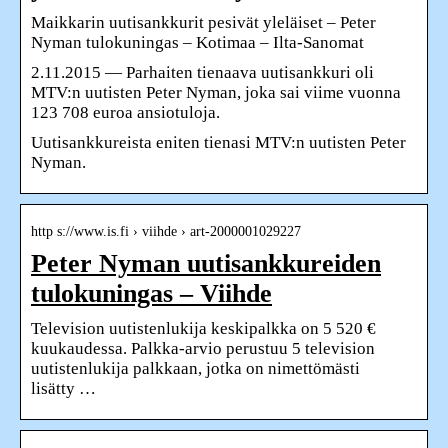
Maikkarin uutisankkurit pesivät yleläiset – Peter
Nyman tulokuningas – Kotimaa – Ilta-Sanomat
2.11.2015 — Parhaiten tienaava uutisankkuri oli
MTV:n uutisten Peter Nyman, joka sai viime vuonna
123 708 euroa ansiotuloja.
Uutisankkureista eniten tienasi MTV:n uutisten Peter
Nyman.
http s://www.is.fi › viihde › art-2000001029227
Peter Nyman uutisankkureiden
tulokuningas – Viihde
Television uutistenlukija keskipalkka on 5 520 €
kuukaudessa. Palkka-arvio perustuu 5 television
uutistenlukija palkkaan, jotka on nimettömästi
lisätty …