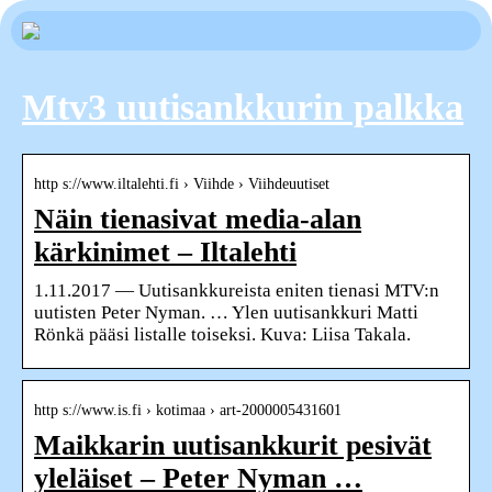
Mtv3 uutisankkurin palkka
http s://www.iltalehti.fi › Viihde › Viihdeuutiset
Näin tienasivat media-alan
kärkinimet – Iltalehti
1.11.2017 — Uutisankkureista eniten tienasi MTV:n
uutisten Peter Nyman. … Ylen uutisankkuri Matti
Rönkä pääsi listalle toiseksi. Kuva: Liisa Takala.
http s://www.is.fi › kotimaa › art-2000005431601
Maikkarin uutisankkurit pesivät
yleläiset – Peter Nyman …