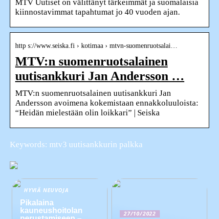
MTV Uutiset on välittänyt tärkeimmät ja suomalaisia
kiinnostavimmat tapahtumat jo 40 vuoden ajan.
http s://www.seiska.fi › kotimaa › mtvn-suomenruotsalai…
MTV:n suomenruotsalainen
uutisankkuri Jan Andersson …
MTV:n suomenruotsalainen uutisankkuri Jan
Andersson avoimena kokemistaan ennakkoluuloista:
“Heidän mielestään olin loikkari” | Seiska
Keywords: mtv3 uutisankkurin palkka
HYVIÄ NEUVOJA
Pikalaina
kauneushoitolan
27/10/2022
perustamiseen –