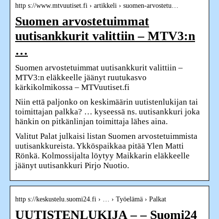
http s://www.mtvuutiset.fi › artikkeli › suomen-arvostetu…
Suomen arvostetuimmat
uutisankkurit valittiin – MTV3:n
…
Suomen arvostetuimmat uutisankkurit valittiin –
MTV3:n eläkkeelle jäänyt ruutukasvo
kärkikolmikossa – MTVuutiset.fi
Niin että paljonko on keskimäärin uutistenlukijan tai
toimittajan palkka? … kyseessä ns. uutisankkuri joka
hänkin on pitkänlinjan toimittaja lähes aina.
Valitut Palat julkaisi listan Suomen arvostetuimmista
uutisankkureista. Ykköspaikkaa pitää Ylen Matti
Rönkä. Kolmossijalta löytyy Maikkarin eläkkeelle
jäänyt uutisankkuri Pirjo Nuotio.
http s://keskustelu.suomi24.fi › … › Työelämä › Palkat
UUTISTENLUKIJA – – Suomi24