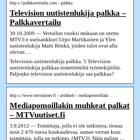
http s://palkkavertailu.com › palkka
Television uutistenlukija palkka –
Palkkavertailu
30.10.2009 — Vertailun vuoksi mukaan on otettu
MTV3:n uutisankkuri Urpo Martikainen ja Ylen
uutistenlukija Matti Rönkä, joiden tulot ovat alla
olevan …
Television uutistenlukija palkka. 5 Television
uutistenlukija palkkaa nimettömiltä työntekijöiltä.
Paljonko television uutistenlukija saa palkkaa?
http s://www.mtvuutiset.fi › artikkeli › mediapomoillaki…
Mediapomoillakin muhkeat palkat
– MTVuutiset.fi
3.9.2012 — Toimittaja, jolla ei ole tutkintoa, tienaa
noin 2 470 euroa kuukaudessa, saman verran kuin
toimittaja, jolla on tutkinto. (MTV3). Näin paljon …