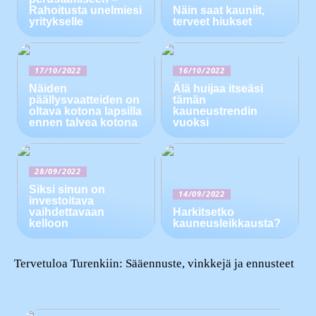
Rahoitusta unelmiesi
Näin saat kauniit,
yritykselle
terveet hiukset
17/10/2022
16/10/2022
Näiden
Älä huijaa itseäsi
päällysvaatteiden on
tämän
oltava kotona lapsilla
kauneustrendin
ennen talvea kotona
vuoksi
28/09/2022
Siksi sinun on
14/09/2022
investoitava
vaihdettavaan
Harkitsetko
kelloon
kauneusleikkausta?
Tervetuloa Turenkiin: Sääennuste, vinkkejä ja ennusteet