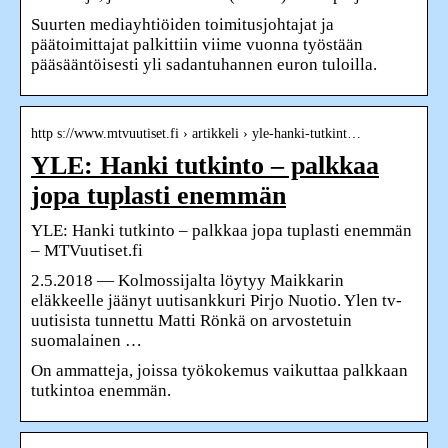
Suurten mediayhtiöiden toimitusjohtajat ja
päätoimittajat palkittiin viime vuonna työstään
pääsääntöisesti yli sadantuhannen euron tuloilla.
http s://www.mtvuutiset.fi › artikkeli › yle-hanki-tutkint…
YLE: Hanki tutkinto – palkkaa
jopa tuplasti enemmän
YLE: Hanki tutkinto – palkkaa jopa tuplasti enemmän
– MTVuutiset.fi
2.5.2018 — Kolmossijalta löytyy Maikkarin
eläkkeelle jäänyt uutisankkuri Pirjo Nuotio. Ylen tv-
uutisista tunnettu Matti Rönkä on arvostetuin
suomalainen …
On ammatteja, joissa työkokemus vaikuttaa palkkaan
tutkintoa enemmän.