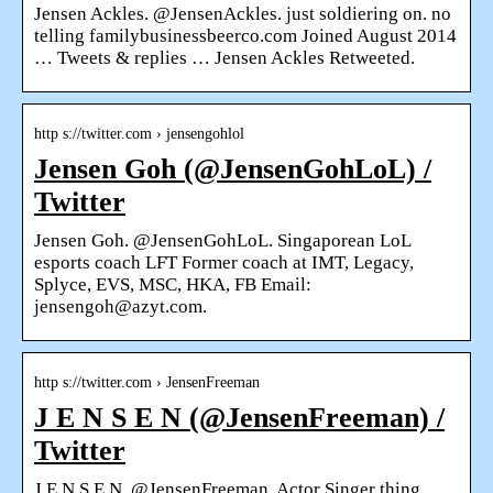
Jensen Ackles. @JensenAckles. just soldiering on. no
telling familybusinessbeerco.com Joined August 2014
… Tweets & replies … Jensen Ackles Retweeted.
http s://twitter.com › jensengohlol
Jensen Goh (@JensenGohLoL) /
Twitter
Jensen Goh. @JensenGohLoL. Singaporean LoL
esports coach LFT Former coach at IMT, Legacy,
Splyce, EVS, MSC, HKA, FB Email:
jensengoh@azyt.com.
http s://twitter.com › JensenFreeman
J E N S E N (@JensenFreeman) /
Twitter
J E N S E N. @JensenFreeman. Actor Singer thing.