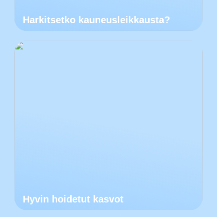
Harkitsetko kauneusleikkausta?
Hyvin hoidetut kasvot