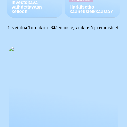
investoitava
vaihdettavaan
Harkitsetko
kelloon
kauneusleikkausta?
Tervetuloa Turenkiin: Sääennuste, vinkkejä ja ennusteet