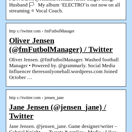
Husband 🏳️‍ ‍ ‍ My album ‘ELECTRO’is out now on all
streaming ⭐️ Vocal Coach.
http s://twitter.com › fmFutbolManager
Oliver Jensen
(@fmFutbolManager) / Twitter
Oliver Jensen. @fmFutbolManager. Washed football
Manager • Powered by. @grammarly. Social Media
Influencer theresonlyoneball.wordpress.com Joined
October …
http s://twitter.com › jensen_jane
Jane Jensen (@jensen_jane) /
Twitter
Jane Jensen. @jensen_jane. Game designer/writer –