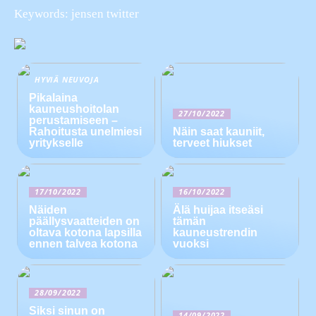
Keywords: jensen twitter
HYVIÄ NEUVOJA
Pikalaina
kauneushoitolan
27/10/2022
perustamiseen –
Rahoitusta unelmiesi
Näin saat kauniit,
yritykselle
terveet hiukset
17/10/2022
16/10/2022
Näiden
Älä huijaa itseäsi
päällysvaatteiden on
tämän
oltava kotona lapsilla
kauneustrendin
ennen talvea kotona
vuoksi
28/09/2022
Siksi sinun on
14/09/2022