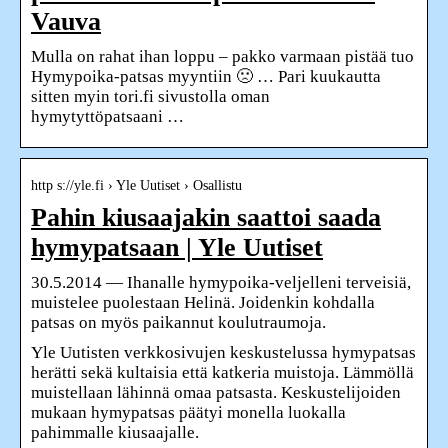
Vauva
Mulla on rahat ihan loppu – pakko varmaan pistää tuo
Hymypoika-patsas myyntiin 🙁 … Pari kuukautta
sitten myin tori.fi sivustolla oman
hymytyttöpatsaani …
http s://yle.fi › Yle Uutiset › Osallistu
Pahin kiusaajakin saattoi saada
hymypatsaan | Yle Uutiset
30.5.2014 — Ihanalle hymypoika-veljelleni terveisiä,
muistelee puolestaan Helinä. Joidenkin kohdalla
patsas on myös paikannut koulutraumoja.
Yle Uutisten verkkosivujen keskustelussa hymypatsas
herätti sekä kultaisia että katkeria muistoja. Lämmöllä
muistellaan lähinnä omaa patsasta. Keskustelijoiden
mukaan hymypatsas päätyi monella luokalla
pahimmalle kiusaajalle.