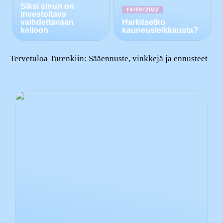
Siksi sinun on
14/09/2022
investoitava
vaihdettavaan
Harkitsetko
kelloon
kauneusleikkausta?
Tervetuloa Turenkiin: Sääennuste, vinkkejä ja ennusteet