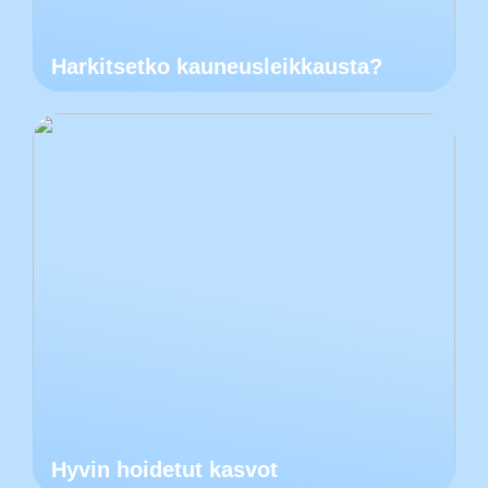
Harkitsetko kauneusleikkausta?
Hyvin hoidetut kasvot