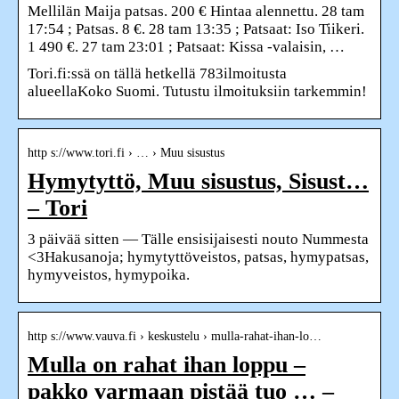
Mellilän Maija patsas. 200 € Hintaa alennettu. 28 tam
17:54 ; Patsas. 8 €. 28 tam 13:35 ; Patsaat: Iso Tiikeri.
1 490 €. 27 tam 23:01 ; Patsaat: Kissa -valaisin, …
Tori.fi:ssä on tällä hetkellä 783ilmoitusta
alueellaKoko Suomi. Tutustu ilmoituksiin tarkemmin!
http s://www.tori.fi › … › Muu sisustus
Hymytyttö, Muu sisustus, Sisust…
– Tori
3 päivää sitten — Tälle ensisijaisesti nouto Nummesta
<3Hakusanoja; hymytyttöveistos, patsas, hymypatsas,
hymyveistos, hymypoika.
http s://www.vauva.fi › keskustelu › mulla-rahat-ihan-lo…
Mulla on rahat ihan loppu –
pakko varmaan pistää tuo … –