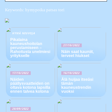
Keywords: hymypoika patsas tori
HYVIÄ NEUVOJA
Pikalaina
kauneushoitolan
27/10/2022
perustamiseen –
Rahoitusta unelmiesi
Näin saat kauniit,
yritykselle
terveet hiukset
17/10/2022
16/10/2022
Näiden
Älä huijaa itseäsi
päällysvaatteiden on
tämän
oltava kotona lapsilla
kauneustrendin
ennen talvea kotona
vuoksi
28/09/2022