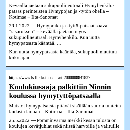
Keväällä jaetaan sukupuolineutraali Hymyhenkilö-
patsas perinteisten Hymypojan ja -tytön ohella –
Kotimaa – Ilta-Sanomat
29.1.2022 — Hymypoika ja -tyttö-patsaat saavat
”sisaruksen” – keväällä jaetaan myös
sukupuolineutraali Hymyhenkilö. Kun uutta
hymypatsasta kääntää, …
Kun uutta hymypatsasta kääntää, sukupuoli muuttuu
koko ajan.
http s://www.is.fi › kotimaa › art-2000008841837
Koulukiusaaja palkittiin Ninnin
koulussa hymytyttöpatsaalla
Muistot hymypatsaista pitävät sisällään suuria tunteita
laidasta laitaan – Kotimaa – Ilta-Sanomat
25.5.2022 — Pomminvarma merkki kesän tulosta on
koulujen kevätjuhlat sekä niissä harvoille ja valituille