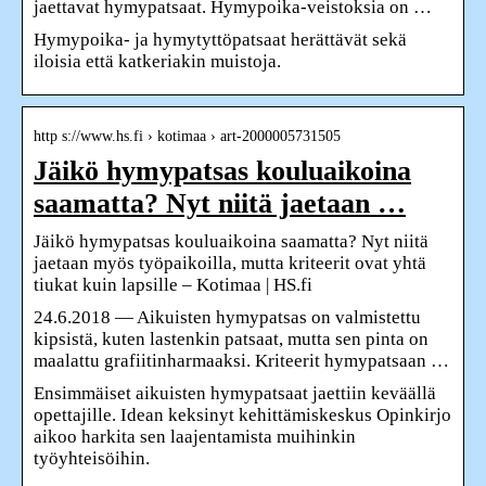
jaettavat hymypatsaat. Hymypoika-veistoksia on …
Hymypoika- ja hymytyttöpatsaat herättävät sekä
iloisia että katkeriakin muistoja.
http s://www.hs.fi › kotimaa › art-2000005731505
Jäikö hymypatsas kouluaikoina
saamatta? Nyt niitä jaetaan …
Jäikö hymypatsas kouluaikoina saamatta? Nyt niitä
jaetaan myös työpaikoilla, mutta kriteerit ovat yhtä
tiukat kuin lapsille – Kotimaa | HS.fi
24.6.2018 — Aikuisten hymypatsas on valmistettu
kipsistä, kuten lastenkin patsaat, mutta sen pinta on
maalattu grafiitinharmaaksi. Kriteerit hymypatsaan …
Ensimmäiset aikuisten hymypatsaat jaettiin keväällä
opettajille. Idean keksinyt kehittämiskeskus Opinkirjo
aikoo harkita sen laajentamista muihinkin
työyhteisöihin.