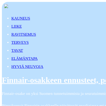
KAUNEUS
LIIKE
RAVITSEMUS
TERVEYS
TAVAT
ELÄMÄNTAPA
HYVIÄ NEUVOJA
Finnair-osakkeen ennusteet, pör
Finnair-osake on yksi Suomen tunnetuimmista ja seuratuimmista
Pörssikurssit Finnairin osakkeelle päivittyvät reaaliajassa er