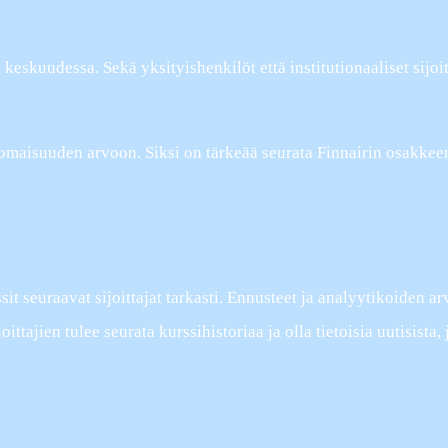
 keskuudessa. Sekä yksityishenkilöt että institutionaaliset sijoi
omaisuuden arvoon. Siksi on tärkeää seurata Finnairin osakkeen 
it seuraavat sijoittajat tarkasti. Ennusteet ja analyytikoiden ar
ittajien tulee seurata kurssihistoriaa ja olla tietoisia uutisista