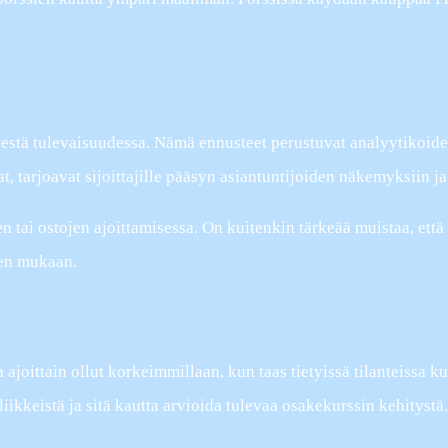
sestä tulevaisuudessa. Nämä ennusteet perustuvat analyytikoide
, tarjoavat sijoittajille pääsyn asiantuntijoiden näkemyksiin ja
 tai ostojen ajoittamisessa. On kuitenkin tärkeää muistaa, että 
den mukaan.
ajoittain ollut korkeimmillaan, kun taas tietyissä tilanteissa ku
liikkeistä ja sitä kautta arvioida tulevaa osakekurssin kehitystä.