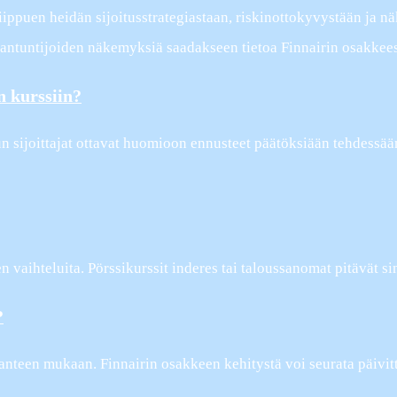
 riippuen heidän sijoitusstrategiastaan, riskinottokyvystään ja
 asiantuntijoiden näkemyksiä saadakseen tietoa Finnairin osakkees
n kurssiin?
un sijoittajat ottavat huomioon ennusteet päätöksiään tehdessää
 vaihteluita. Pörssikurssit inderes tai taloussanomat pitävät si
?
anteen mukaan. Finnairin osakkeen kehitystä voi seurata päivitt