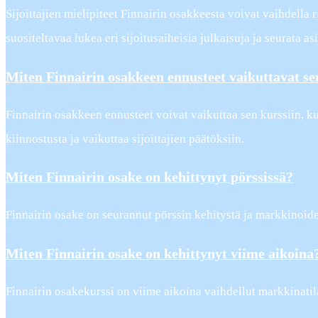
Sijoittajien mielipiteet Finnairin osakkeesta voivat vaihdella
suositeltavaa lukea eri sijoitusaiheisia julkaisuja ja seurata
Miten Finnairin osakkeen ennusteet vaikuttavat se
Finnairin osakkeen ennusteet voivat vaikuttaa sen kurssiin, k
kiinnostusta ja vaikuttaa sijoittajien päätöksiin.
Miten Finnairin osake on kehittynyt pörssissä?
Finnairin osake on seurannut pörssin kehitystä ja markkinoiden
Miten Finnairin osake on kehittynyt viime aikoina
Finnairin osakekurssi on viime aikoina vaihdellut markkinatil