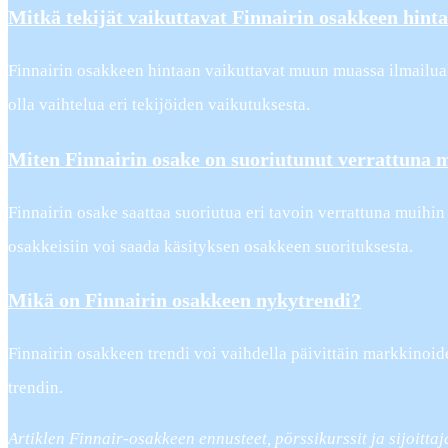
Mitkä tekijät vaikuttavat Finnairin osakkeen hint
Finnairin osakkeen hintaan vaikuttavat muun muassa ilmailual
olla vaihtelua eri tekijöiden vaikutuksesta.
Miten Finnairin osake on suoriutunut verrattuna m
Finnairin osake saattaa suoriutua eri tavoin verrattuna muihin
osakkeisiin voi saada käsityksen osakkeen suorituksesta.
Mikä on Finnairin osakkeen nykytrendi?
Finnairin osakkeen trendi voi vaihdella päivittäin markkinoi
trendin.
Artiklen Finnair-osakkeen ennusteet, pörssikurssit ja sijoitta