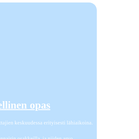
ellinen opas
ajien keskuudessa erityisesti lähiaikoina.
nnairin osakkeilla, ja niiden arvo