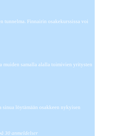
en tunnelma. Finnairin osakekurssissa voi
ta muiden samalla alalla toimivien yritysten
taa sinua löytämään osakkeen nykyisen
 på
30
anmeldelser