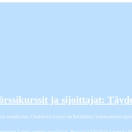
ssikurssit ja sijoittajat: Täyd
 osakkeista. Osakkeen kurssi on herättänyt kiinnostusta sijoitt
i pörssien kautta ympäri maailman. Pörssissä käydään kauppaa Fi