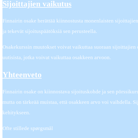
Sijoittajien vaikutus
Finnairin osake herättää kiinnostusta monenlaisten sijoittajien
ja tekevät sijoituspäätöksiä sen perusteella.
Osakekurssin muutokset voivat vaikuttaa suoraan sijoittajien 
uutisista, jotka voivat vaikuttaa osakkeen arvoon.
Yhteenveto
Finnairin osake on kiinnostava sijoituskohde ja sen pörssikurss
mutta on tärkeää muistaa, että osakkeen arvo voi vaihdella. Sijo
kehitykseen.
Ofte stillede spørgsmål