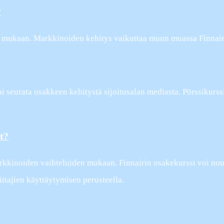
?
en mukaan. Markkinoiden kehitys vaikuttaa muun muassa Finnai
ai seurata osakkeen kehitystä sijoitusalan mediasta. Pörssikurss
t?
kkinoiden vaihteluiden mukaan. Finnairin osakekurssi voi noust
ittajien käyttäytymisen perusteella.