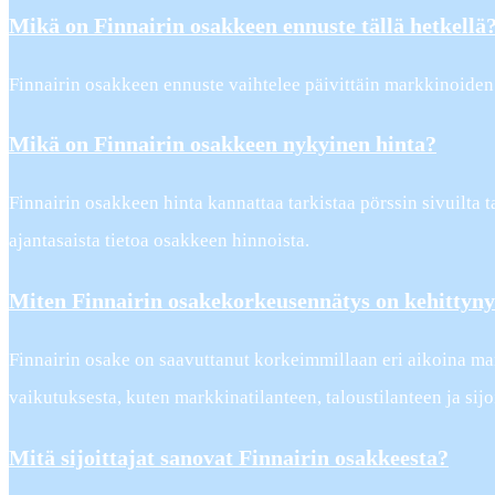
Mikä on Finnairin osakkeen ennuste tällä hetkellä
Finnairin osakkeen ennuste vaihtelee päivittäin markkinoid
Mikä on Finnairin osakkeen nykyinen hinta?
Finnairin osakkeen hinta kannattaa tarkistaa pörssin sivuilta t
ajantasaista tietoa osakkeen hinnoista.
Miten Finnairin osakekorkeusennätys on kehittyny
Finnairin osake on saavuttanut korkeimmillaan eri aikoina mar
vaikutuksesta, kuten markkinatilanteen, taloustilanteen ja sijo
Mitä sijoittajat sanovat Finnairin osakkeesta?