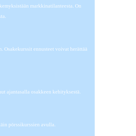
 näkemyksistään markkinatilanteesta. On
ta.
n. Osakekurssit ennusteet voivat herättää
nut ajantasalla osakkeen kehityksestä.
äin pörssikurssien avulla.