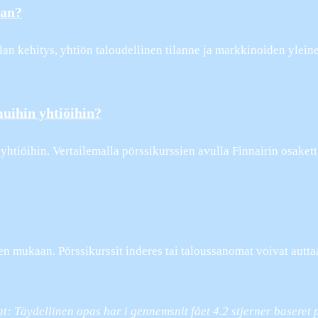
aan?
an kehitys, yhtiön taloudellinen tilanne ja markkinoiden ylein
uihin yhtiöihin?
 yhtiöihin. Vertailemalla pörssikurssien avulla Finnairin osaket
den mukaan. Pörssikurssit inderes tai taloussanomat voivat aut
jat: Täydellinen opas har i gennemsnit fået
4.2
stjerner baseret