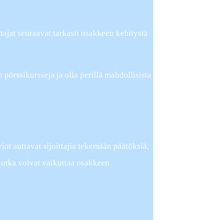
ttajat seuraavat tarkasti osakkeen kehitystä
pörssikursseja ja olla perillä mahdollisista
viot auttavat sijoittajia tekemään päätöksiä,
, jotka voivat vaikuttaa osakkeen