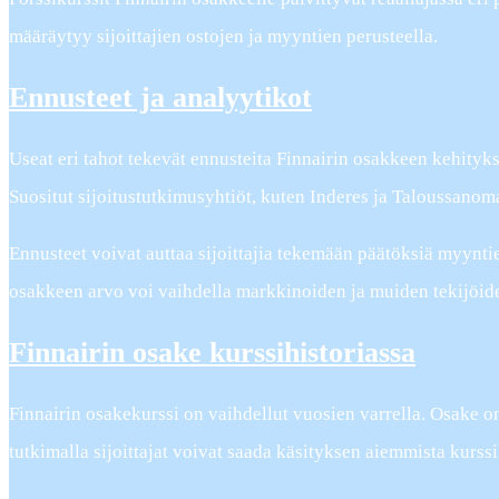
määräytyy sijoittajien ostojen ja myyntien perusteella.
Ennusteet ja analyytikot
Useat eri tahot tekevät ennusteita Finnairin osakkeen kehityk
Suositut sijoitustutkimusyhtiöt, kuten Inderes ja Taloussanomat
Ennusteet voivat auttaa sijoittajia tekemään päätöksiä myyntien
osakkeen arvo voi vaihdella markkinoiden ja muiden tekijöi
Finnairin osake kurssihistoriassa
Finnairin osakekurssi on vaihdellut vuosien varrella. Osake on 
tutkimalla sijoittajat voivat saada käsityksen aiemmista kurssi