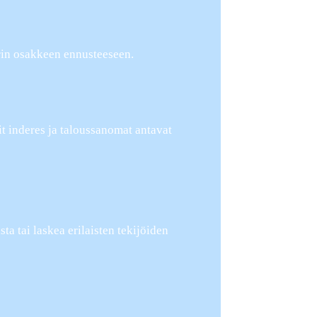
rin osakkeen ennusteeseen.
it inderes ja taloussanomat antavat
a tai laskea erilaisten tekijöiden