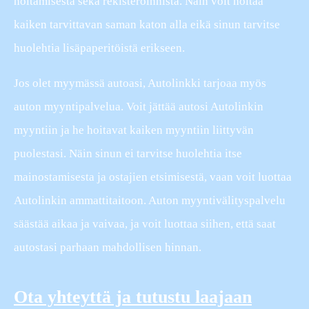
hoitamisesta sekä rekisteröinnistä. Näin voit hoitaa
kaiken tarvittavan saman katon alla eikä sinun tarvitse
huolehtia lisäpaperitöistä erikseen.
Jos olet myymässä autoasi, Autolinkki tarjoaa myös
auton myyntipalvelua. Voit jättää autosi Autolinkin
myyntiin ja he hoitavat kaiken myyntiin liittyvän
puolestasi. Näin sinun ei tarvitse huolehtia itse
mainostamisesta ja ostajien etsimisestä, vaan voit luottaa
Autolinkin ammattitaitoon. Auton myyntivälityspalvelu
säästää aikaa ja vaivaa, ja voit luottaa siihen, että saat
autostasi parhaan mahdollisen hinnan.
Ota yhteyttä ja tutustu laajaan