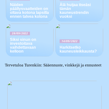
Näiden
Älä huijaa itseäsi
päällysvaatteiden on
tämän
oltava kotona lapsilla
kauneustrendin
ennen talvea kotona
vuoksi
28/09/2022
Siksi sinun on
14/09/2022
investoitava
vaihdettavaan
Harkitsetko
kelloon
kauneusleikkausta?
Tervetuloa Turenkiin: Sääennuste, vinkkejä ja ennusteet