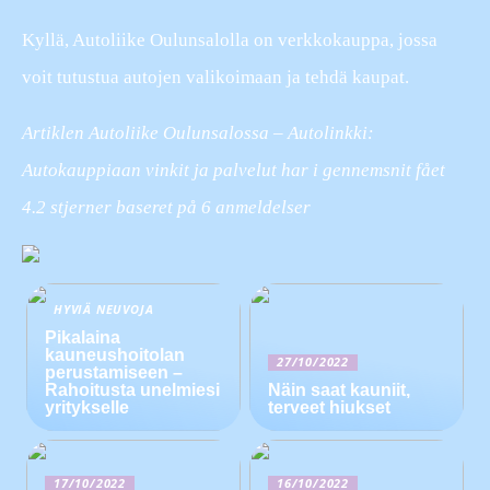
Kyllä, Autoliike Oulunsalolla on verkkokauppa, jossa
voit tutustua autojen valikoimaan ja tehdä kaupat.
Artiklen Autoliike Oulunsalossa – Autolinkki:
Autokauppiaan vinkit ja palvelut har i gennemsnit fået
4.2
stjerner baseret på
6
anmeldelser
HYVIÄ NEUVOJA
Pikalaina
kauneushoitolan
27/10/2022
perustamiseen –
Rahoitusta unelmiesi
Näin saat kauniit,
yritykselle
terveet hiukset
17/10/2022
16/10/2022