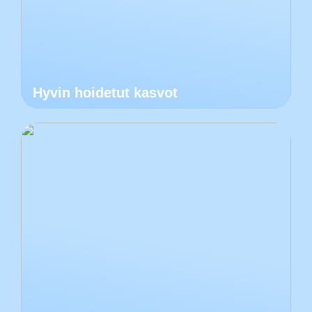
Hyvin hoidetut kasvot