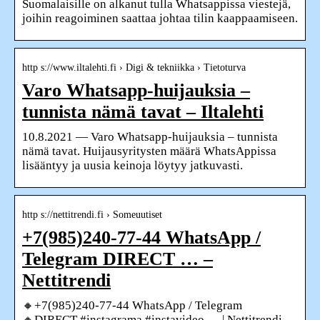
Suomalaisille on alkanut tulla Whatsappissa viestejä,
joihin reagoiminen saattaa johtaa tilin kaappaamiseen.
http s://www.iltalehti.fi › Digi & tekniikka › Tietoturva
Varo Whatsapp-huijauksia –
tunnista nämä tavat – Iltalehti
10.8.2021 — Varo Whatsapp-huijauksia – tunnista
nämä tavat. Huijausyritysten määrä WhatsAppissa
lisääntyy ja uusia keinoja löytyy jatkuvasti.
http s://nettitrendi.fi › Someuutiset
+7(985)240-77-44 WhatsApp /
Telegram DIRECT … –
Nettitrendi
🔸+7(985)240-77-44 WhatsApp / Telegram
🔸DIRECT #instagrama #instavideo … | Nettitrendi