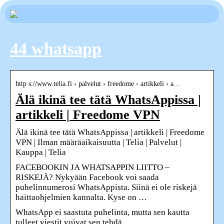
44 whatsapp
http s://www.telia.fi › palvelut › freedome › artikkeli › a…
Älä ikinä tee tätä WhatsAppissa |
artikkeli | Freedome VPN
Älä ikinä tee tätä WhatsAppissa | artikkeli | Freedome
VPN | Ilman määräaikaisuutta | Telia | Palvelut |
Kauppa | Telia
FACEBOOKIN JA WHATSAPPIN LIITTO –
RISKEJÄ? Nykyään Facebook voi saada
puhelinnumerosi WhatsAppista. Siinä ei ole riskejä
haittaohjelmien kannalta. Kyse on …
WhatsApp ei saastuta puhelinta, mutta sen kautta
tulleet viestit voivat sen tehdä.