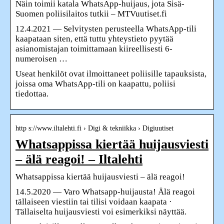
Näin toimii katala WhatsApp-huijaus, jota Sisä-
Suomen poliisilaitos tutkii – MTVuutiset.fi
12.4.2021 — Selvitysten perusteella WhatsApp-tili
kaapataan siten, että tuttu yhteystieto pyytää
asianomistajan toimittamaan kiireellisesti 6-
numeroisen …
Useat henkilöt ovat ilmoittaneet poliisille tapauksista,
joissa oma WhatsApp-tili on kaapattu, poliisi
tiedottaa.
http s://www.iltalehti.fi › Digi & tekniikka › Digiuutiset
Whatsappissa kiertää huijausviesti
– älä reagoi! – Iltalehti
Whatsappissa kiertää huijausviesti – älä reagoi!
14.5.2020 — Varo Whatsapp-huijausta! Älä reagoi
tällaiseen viestiin tai tilisi voidaan kaapata ·
Tällaiselta huijausviesti voi esimerkiksi näyttää.