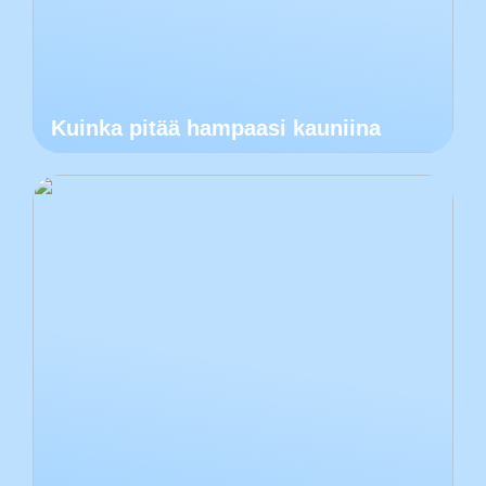
Kuinka pitää hampaasi kauniina