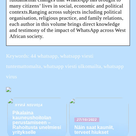
many citizens’ lives in social, economic and political
contexts.Ranging across subjects including political
organisation, religious practice, and family relations,
each author in this volume brings direct knowledge
and testimony of the impact of WhatsApp across West
African society.
Keywords: 44 whatsapp, whatsapp viesti
tuntemattomalta, whatsapp viesti ulkomailta, whatsapp
virus
HYVIÄ NEUVOJA
Pikalaina
kauneushoitolan
27/10/2022
perustamiseen –
Rahoitusta unelmiesi
Näin saat kauniit,
yritykselle
terveet hiukset