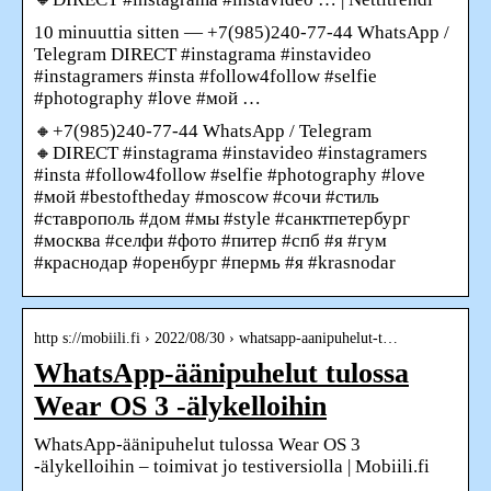
10 minuuttia sitten — +7(985)240-77-44 WhatsApp /
Telegram DIRECT #instagrama #instavideo
#instagramers #insta #follow4follow #selfie
#photography #love #мой …
🔸+7(985)240-77-44 WhatsApp / Telegram
🔸DIRECT #instagrama #instavideo #instagramers
#insta #follow4follow #selfie #photography #love
#мой #bestoftheday #moscow #сочи #стиль
#ставрополь #дом #мы #style #санктпетербург
#москва #селфи #фото #питер #спб #я #гум
#краснодар #оренбург #пермь #я #krasnodar
http s://mobiili.fi › 2022/08/30 › whatsapp-aanipuhelut-t…
WhatsApp-äänipuhelut tulossa
Wear OS 3 -älykelloihin
WhatsApp-äänipuhelut tulossa Wear OS 3
-älykelloihin – toimivat jo testiversiolla | Mobiili.fi