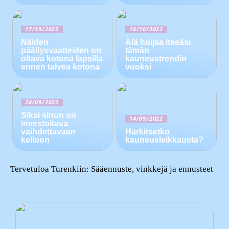
17/10/2022
16/10/2022
Näiden
Älä huijaa itseäsi
päällysvaatteiden on
tämän
oltava kotona lapsilla
kauneustrendin
ennen talvea kotona
vuoksi
28/09/2022
Siksi sinun on
14/09/2022
investoitava
vaihdettavaan
Harkitsetko
kelloon
kauneusleikkausta?
Tervetuloa Turenkiin: Sääennuste, vinkkejä ja ennusteet